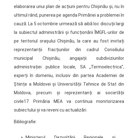
elaborarea unui plan de acțiuni pentru Chișinău și, nu în
ultimul rând, punerea pe agenda Primăriei a problemei în
cauză. La 5 octombrie urmează să aibă loc discuții largi
la subiectul administrării și funcționării ÎMGFL-urilor de
pe teritoriul orașului Chișinău, la care au fost invitați
reprezentanții fracțiunilor din cadrul Consiliului
municipal Chișinău, angajații subdiviziunilor
administrației publice locale, SA „Termoelectrica”,
experți în domeniu, inclusiv din partea Academiei de
Științe a Moldovei și Universității Tehnice de Stat din
Moldova, precum și reprezentanți ai societății
civile17. Primăria MEA va continua monitorizarea
subiectului și va reveni cu actualizări.
Bibliografie:
Ministerul Dezvoltării Regionale și