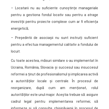
– Locatarii nu au suficiente cunoștințe manageriale
pentru a gestiona fondul locativ sau pentru a atrage
investiții pentru proiecte complexe cum ar fi eficiența
energetică;
– Președintii de asociașii nu sunt instruiți suficient
pentru a efectua managementul calitativ a fondului de
locuit.
Cu toate acestea, măsuri similare s-au implementat în
Ucraina, România, Slovacia și succesul sau insuccesul
reformei a ținut de profesionalismul și implicarea activă
a autorităților locale și centrale. În procesul de
reorganizare, după cum am menționat, rolul
autorităților este unul major. Aceștia trebuie să: asigure
cadrul legal pentru implementarea reformei; să
informeze și să consulte chișinăuienii în procesul de