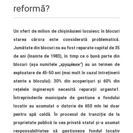
reformă?
Un sfert de milion de chișinăuieni locuiesc în blocuri
starea cărora este considerată problematică.
Jumătate din blocuri nu au fost reparate capital de 35
de ani (înainte de 1983), în timp ce o bună parte din
blocuri (așa numitele
„
хрущёвки”
) au un termen de
exploatare de 45-50 ani (mai mult în cazul întreținerii
atente a blocului). 30% din acoperișuri și 60% din
rețelele inginerești necesită reparații urgente1.
Întreprinderile municipale de gestiune a fondului
locativ au acumulat o datorie de 650 mln lei doar
pentru apă caldă. În procesul de tranziție de la
proprietate publică la cea privată statul și-a asumat
responsabilitatea să gestioneze fondul locativ