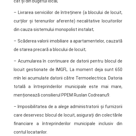
cât și din bugetul local;
– Livrarea serviciilor de întreținere (a blocului de locuit,
curților și terenurilor aferente) necalitative locuitorilor
din cauza sistemului monopolist instalat;
– Scăderea valorii imobiliare a apartamentelor, cauzată
de starea precară a blocului de locuit;
– Acumularea în continuare de datorii pentru blocul de
locuit gestionate de IMGFL. La moment deja sunt 650
mln lei acumulate datorii către Termoelectrica. Datoria
totală a întreprinderilor municipale este mai mare,
menționează consilierul PPEM Ruslan Codreanu9.
– Imposibilitatea de a alege administratorii și furnizorii
care deservesc blocul de locuit, asigurați din colectările
financiare a întreprinderilor municipale inclusiv din
contul locatarilor.