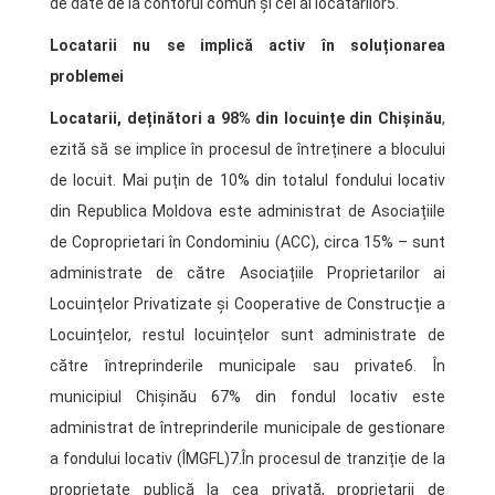
de date de la contorul comun și cel al locatarilor5.
Locatarii nu se implică activ în soluționarea
problemei
Locatarii, deținători a 98% din locuințe din Chișinău
,
ezită să se implice în procesul de întreținere a blocului
de locuit. Mai puțin de 10% din totalul fondului locativ
din Republica Moldova este administrat de Asociațiile
de Coproprietari în Condominiu (ACC), circa 15% – sunt
administrate de către Asociațiile Proprietarilor ai
Locuințelor Privatizate și Cooperative de Construcție a
Locuințelor, restul locuințelor sunt administrate de
către întreprinderile municipale sau private6. În
municipiul Chișinău 67% din fondul locativ este
administrat de întreprinderile municipale de gestionare
a fondului locativ (ÎMGFL)7.În procesul de tranziție de la
proprietate publică la cea privată, proprietarii de