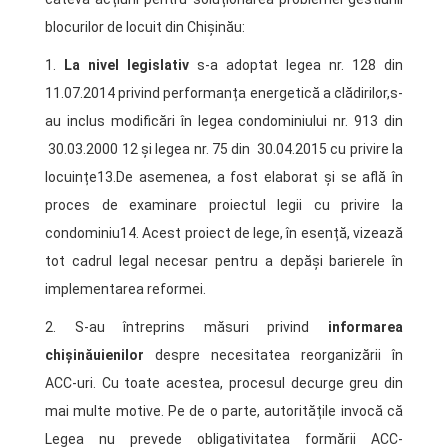
blocurilor de locuit din Chișinău:
1.
La nivel legislativ
s-a adoptat legea nr. 128 din
11.07.2014 privind performanța energetică a clădirilor,s-
au inclus modificări în legea condominiului nr. 913 din
30.03.2000 12 și legea nr. 75 din 30.04.2015 cu privire la
locuințe13.De asemenea, a fost elaborat și se află în
proces de examinare proiectul legii cu privire la
condominiu14. Acest proiect de lege, în esență, vizează
tot cadrul legal necesar pentru a depăși barierele în
implementarea reformei.
2. S-au întreprins măsuri privind
informarea
chișinăuienilor
despre necesitatea reorganizării în
ACC-uri. Cu toate acestea, procesul decurge greu din
mai multe motive. Pe de o parte, autoritățile invocă că
Legea nu prevede obligativitatea formării ACC-