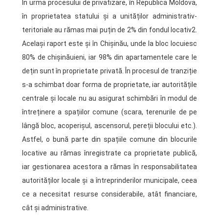
În urma procesului de privatizare, în Republica Moldova,
în proprietatea statului și a unităților administrativ-
teritoriale au rămas mai puțin de 2% din fondul locativ2.
Același raport este și în Chișinău, unde la bloc locuiesc
80% de chișinăuieni, iar 98% din apartamentele care le
dețin sunt în proprietate privată. În procesul de tranziție
s-a schimbat doar forma de proprietate, iar autoritățile
centrale și locale nu au asigurat schimbări în modul de
întreținere a spațiilor comune (scara, terenurile de pe
lângă bloc, acoperișul, ascensorul, pereții blocului etc.).
Astfel, o bună parte din spațiile comune din blocurile
locative au rămas înregistrate ca proprietate publică,
iar gestionarea acestora a rămas în responsabilitatea
autorităților locale și a întreprinderilor municipale, ceea
ce a necesitat resurse considerabile, atât financiare,
cât și administrative.