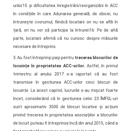
urilor15 și dificultatea înregistrării/reorganizării în ACC
în condițiile în care Adunarea generală, de obicei, nu
întrunește cvorumul, fiindcă locatarii ori nu se află în
țară, ori nu vor să participe la întruniri16. Pe de altă
parte, locatarii afirmă că nu cunosc despre măsurile
necesare de întreprins.
3. Au fost întreprinși pași pentru
trecerea blocurilor de
locuințe în proprietatea ACC-urilor.
Astfel, în primul
trimestru al anului 2017 s-a raportat că au fost
transmise în gestiunea ACC-urilor cinci blocuri de
locuințe. La acest capitol, lucrurile s-au mișcat foarte
încet, considerând că în gestiunea celor 23 ÎMFGL-uri
sunt aproximativ 3500 de blocuri locative și acțiuni
privind trecerea în proprietatea asociațiilor a blocurilor
de locuit puteau fi întreprinse încă din anul 2015, când a