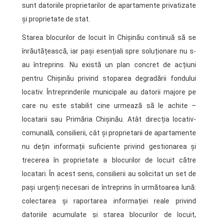
sunt datoriile proprietarilor de apartamente privatizate
și proprietate de stat.
Starea blocurilor de locuit în Chișinău continuă să se
înrăutățească, iar pași esențiali spre soluționare nu s-
au întreprins. Nu există un plan concret de acțiuni
pentru Chișinău privind stoparea degradării fondului
locativ. Întreprinderile municipale au datorii majore pe
care nu este stabilit cine urmează să le achite –
locatarii sau Primăria Chișinău. Atât direcția locativ-
comunală, consilierii, cât și proprietarii de apartamente
nu dețin informații suficiente privind gestionarea și
trecerea în proprietate a blocurilor de locuit către
locatari. În acest sens, consilierii au solicitat un set de
pași urgenți necesari de întreprins în următoarea lună:
colectarea și raportarea informației reale privind
datoriile acumulate și starea blocurilor de locuit,