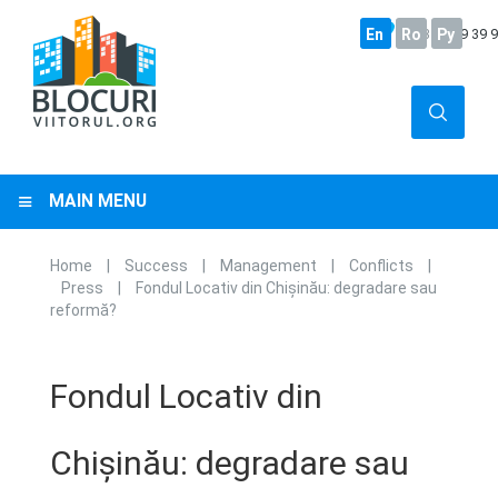
En
+373
Ro
22 29 39 
Ру
MAIN MENU
Home
|
Success
|
Management
|
Conflicts
|
You are here
Press
|
Fondul Locativ din Chișinău: degradare sau
reformă?
Fondul Locativ din
Chișinău: degradare sau