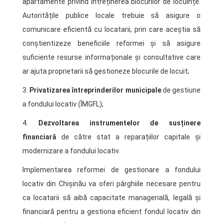
apartamente privind întreținerea blocurilor de locuințe.
Autoritățile publice locale trebuie să asigure o
comunicare eficientă cu locatarii, prin care aceștia să
conștientizeze beneficiile reformei și să asigure
suficiente resurse informaționale și consultative care
ar ajuta proprietarii să gestioneze blocurile de locuit;
3.
Privatizarea întreprinderilor municipale
de gestiune
a fondului locativ (ÎMGFL);
4.
Dezvoltarea instrumentelor de susținere
financiară
de către stat a reparațiilor capitale și
modernizare a fondului locativ.
Implementarea reformei de gestionare a fondului
locativ din Chișinău va oferi pârghiile necesare pentru
ca locatarii să aibă capacitate managerială, legală și
financiară pentru a gestiona eficient fondul locativ din