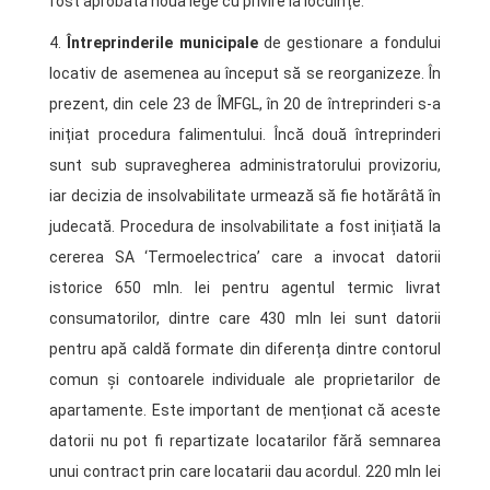
fost aprobată noua lege cu privire la locuințe.
4.
Întreprinderile municipale
de gestionare a fondului
locativ de asemenea au început să se reorganizeze. În
prezent, din cele 23 de ÎMFGL, în 20 de întreprinderi s-a
inițiat procedura falimentului. Încă două întreprinderi
sunt sub supravegherea administratorului provizoriu,
iar decizia de insolvabilitate urmează să fie hotărâtă în
judecată. Procedura de insolvabilitate a fost inițiată la
cererea SA ‘Termoelectrica’ care a invocat datorii
istorice 650 mln. lei pentru agentul termic livrat
consumatorilor, dintre care 430 mln lei sunt datorii
pentru apă caldă formate din diferența dintre contorul
comun și contoarele individuale ale proprietarilor de
apartamente. Este important de menționat că aceste
datorii nu pot fi repartizate locatarilor fără semnarea
unui contract prin care locatarii dau acordul. 220 mln lei