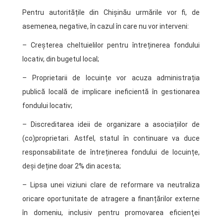
Pentru autoritățile din Chișinău urmările vor fi, de
asemenea, negative, în cazul în care nu vor interveni:
– Creșterea cheltuielilor pentru întreținerea fondului
locativ, din bugetul local;
– Proprietarii de locuințe vor acuza administrația
publică locală de implicare ineficientă în gestionarea
fondului locativ;
– Discreditarea ideii de organizare a asociațiilor de
(co)proprietari. Astfel, statul în continuare va duce
responsabilitate de întreținerea fondului de locuințe,
deși deține doar 2% din acesta;
– Lipsa unei viziuni clare de reformare va neutraliza
oricare oportunitate de atragere a finanțărilor externe
în domeniu, inclusiv pentru promovarea eficienţei