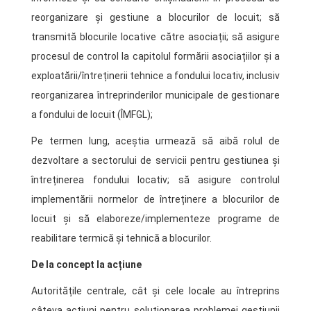
reorganizare și gestiune a blocurilor de locuit; să
transmită blocurile locative către asociații; să asigure
procesul de control la capitolul formării asociațiilor și a
exploatării/întreținerii tehnice a fondului locativ, inclusiv
reorganizarea întreprinderilor municipale de gestionare
a fondului de locuit (ÎMFGL);
Pe termen lung, aceștia urmează să aibă rolul de
dezvoltare a sectorului de servicii pentru gestiunea și
întreținerea fondului locativ; să asigure controlul
implementării normelor de întreținere a blocurilor de
locuit și să elaboreze/implementeze programe de
reabilitare termică și tehnică a blocurilor.
De la concept la acțiune
Autoritățile centrale, cât și cele locale au întreprins
câteva acțiuni pentru soluționarea problemei gestiunii