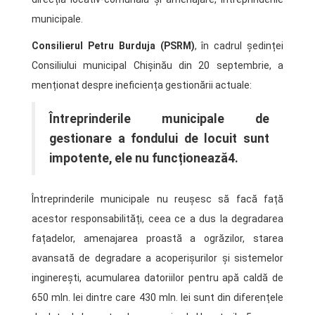
municipale.
Consilierul Petru Burduja (PSRM)
, în cadrul ședinței
Consiliului municipal Chișinău din 20 septembrie, a
menționat despre ineficiența gestionării actuale:
Întreprinderile municipale de
gestionare a fondului de locuit sunt
impotente, ele nu funcționează4.
Întreprinderile municipale nu reușesc să facă față
acestor responsabilități, ceea ce a dus la degradarea
fațadelor, amenajarea proastă a ogrăzilor, starea
avansată de degradare a acoperișurilor și sistemelor
inginerești, acumularea datoriilor pentru apă caldă de
650 mln. lei dintre care 430 mln. lei sunt din diferențele