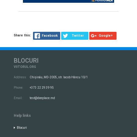
Share this:
Facebook
Twitter
Google+
BLOCURI
VIITORUL.ORG
Address:
Chișinău, MD-2005, str. Iacob Hâncu 10/1
Phone:
+373 22 29 39 95
Email:
test@deeplace.md
Help links
Blocuri