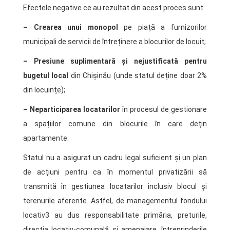
Efectele negative ce au rezultat din acest proces sunt:
– Crearea unui monopol
pe piață a furnizorilor
municipali de servicii de întreținere a blocurilor de locuit;
– Presiune suplimentară și nejustificată pentru
bugetul local
din Chișinău (unde statul deține doar 2%
din locuințe);
– Neparticiparea locatarilor
în procesul de gestionare
a spațiilor comune din blocurile în care dețin
apartamente.
Statul nu a asigurat un cadru legal suficient și un plan
de acțiuni pentru ca în momentul privatizării să
transmită în gestiunea locatarilor inclusiv blocul și
terenurile aferente. Astfel, de managementul fondului
locativ3 au dus responsabilitate primăria, preturile,
direcția locativ-comunală și amenajare, întreprinderile