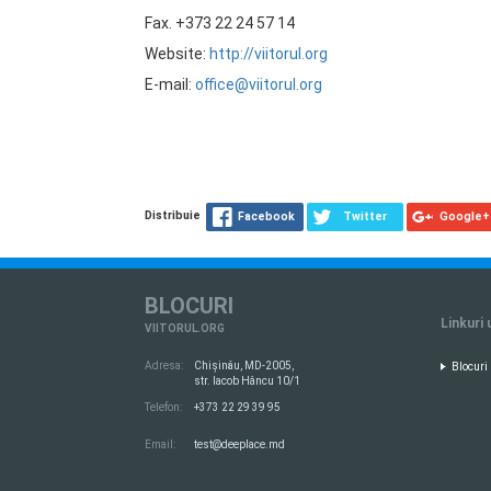
Fax. +373 22 24 57 14
Website:
http://viitorul.org
E-mail:
office@viitorul.org
Distribuie
Facebook
Twitter
Google+
BLOCURI
Linkuri 
VIITORUL.ORG
Adresa:
Chișinău, MD-2005,
Blocuri
str. Iacob Hâncu 10/1
Telefon:
+373 22 29 39 95
Email:
test@deeplace.md