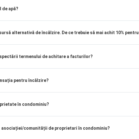
 de apă?
ursă alternativă de încălzire. De ce trebuie să mai achit 10% pent
ectării termenului de achitare a facturilor?
sația pentru încălzire?
prietate în condominiu?
asociației/comunității de proprietari în condominiu?