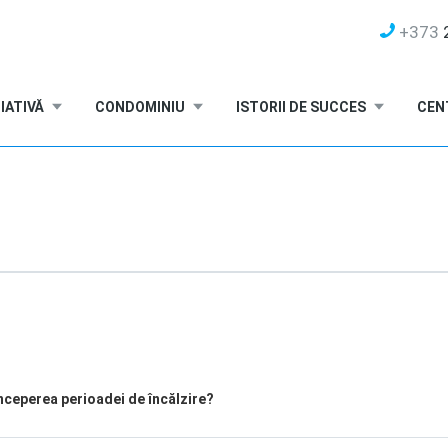
+373
2
IATIVĂ
CONDOMINIU
ISTORII DE SUCCES
CEN
nceperea perioadei de încălzire?