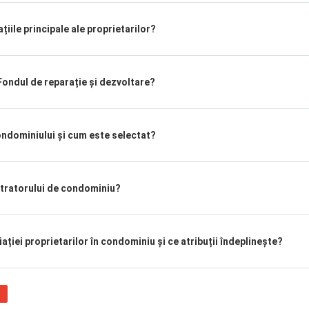
iile principale ale proprietarilor?
ondul de reparație și dezvoltare?
ndominiului și cum este selectat?
stratorului de condominiu?
iei proprietarilor în condominiu și ce atribuții îndeplinește?