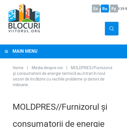
En
+373
Ro
22 29 39 
Ру
MAIN MENU
Home
|
Media despre noi
|
MOLDPRES//Furnizorul
You are here
și consumatorii de energie termică au intrat în noul
sezon de încălzire cu vechile probleme și datorii de
milioane
MOLDPRES//Furnizorul și
consumatorii de energie