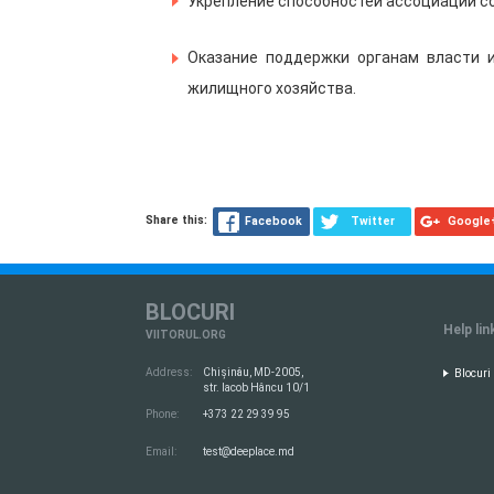
Укрепление способностей ассоциаций с
Оказание поддержки органам власти 
жилищного хозяйства.
Share this:
Facebook
Twitter
Google
BLOCURI
Help lin
VIITORUL.ORG
Address:
Chișinău, MD-2005,
Blocuri
str. Iacob Hâncu 10/1
Phone:
+373 22 29 39 95
Email:
test@deeplace.md