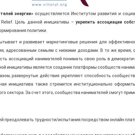
телей энергии»
осуществляется Институтом развития и социаль
 Relief. Цель данной инициативы –
укрепить ассоциации соб
ормирования политики.
, испытывает и развивает маркетинговые решения для эффективн
я, адресованным семьям с низкими доходами. В то же время, 
сть ассоциаций нанимателей понимать свою роль в демократи
нной инициативы является создание платформы сообществ нанима
разом, развернутые действия укрепляют способность сообщест
нная инициатива также стремится институционально оформить
 сектора. За счет этого, сообщества нанимателей смогут приме
 преодолевать трудности/испытания посредством онлайн платформ