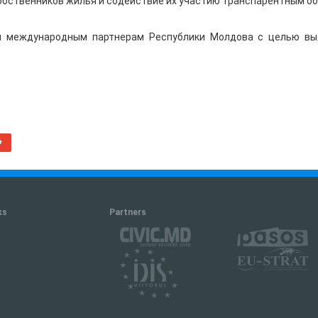
обственников жилья и содействие их участию транспарентным об
и международным партнерам Республики Молдова с целью вы
+
ks
Partners