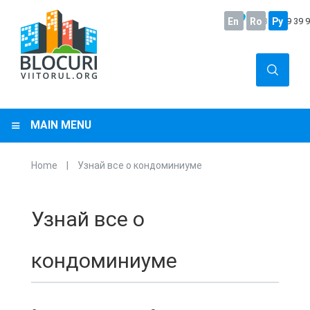
En
+373
Ro
22 29 39 
Ру
MAIN MENU
Home
|
Узнай все о кондоминиуме
You are here
Узнай все о
кондоминиуме