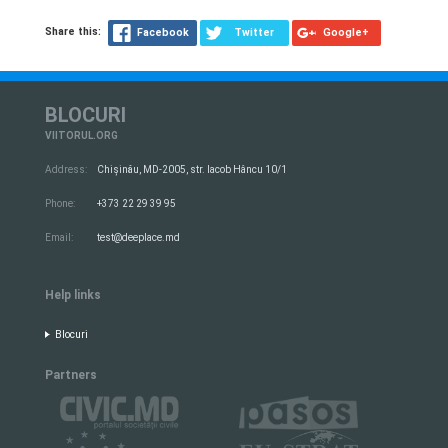
Share this:
Facebook
Twitter
Google+
BLOCURI
VIITORUL.ORG
Address:
Chișinău, MD-2005, str. Iacob Hâncu 10/1
Phone:
+373 22 29 39 95
Email:
test@deeplace.md
Help links
Blocuri
Partners