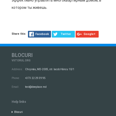
эффективно управлять многоквартирным домом, в
котором ты живешь.
Share this:
Facebook
Twitter
Google+
BLOCURI
VIITORUL.ORG
Address:
Chișinău, MD-2005, str. Iacob Hâncu 10/1
Phone:
+373 22 29 39 95
Email:
test@deeplace.md
Help links
Blocuri