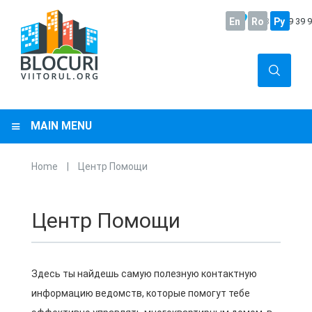
En
+373
Ro
22 29 39 
Ру
MAIN MENU
Home
|
Центр Помощи
You are here
Центр Помощи
Здесь ты найдешь самую полезную контактную
информацию ведомств, которые помогут тебе