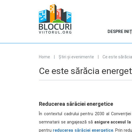
DESPRE INIȚ
Home
|
Știri și evenimente
|
Ce este sărăci
You are here
Ce este sărăcia energe
Reducerea sărăciei energetice
În contextul cadrului pentru 2030 al Convenției 
semnatarii se angajează să
asigure accesul la 
pentru
reducerea sărăciei energetice
. Prin red