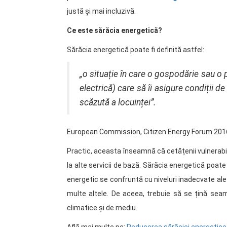
justă și mai incluzivă.
Ce este sărăcia energetică?
Sărăcia energetică poate fi definită astfel:
„o situație în care o gospodărie sau o p
electrică) care să îi asigure condiții d
scăzută a locuințeiˮ.
European Commission, Citizen Energy Forum 201
Practic, aceasta înseamnă că cetățenii vulnerabili
la alte servicii de bază. Sărăcia energetică poate 
energetic se confruntă cu niveluri inadecvate ale u
multe altele. De aceea, trebuie să se țină seama 
climatice și de mediu.