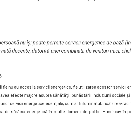
ersoană nu își poate permite servicii energetice de bază (încă
e viață decente, datorită unei combinații de venituri mici, chel
6
 fie nu au acces la servicii energetice, fie utilizarea acestor servici
avea efecte majore asupra sănătății, bunăstării, incluziunii sociale și 
nor servicii energetice esențiale, cum ar fi iluminatul, încălzirea/răci
de sărăcia energetică în multe domenii de politici – inclusiv în polit