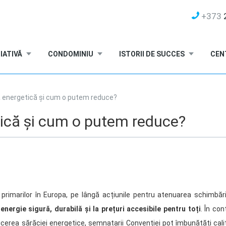
+373
2
IATIVĂ
CONDOMINIU
ISTORII DE SUCCES
CEN
a energetică și cum o putem reduce?
tică și cum o putem reduce?
primarilor în Europa, pe lângă acțiunile pentru atenuarea schimbărilo
energie sigură, durabilă și la prețuri accesibile pentru toți
. În co
ucerea sărăciei energetice, semnatarii Convenției pot îmbunătăți calit