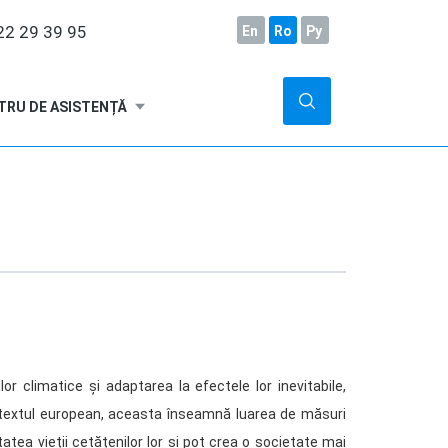
2 29 39 95
En
Ro
Ру
TRU DE ASISTENȚĂ
r climatice și adaptarea la efectele lor inevitabile,
ntextul european, aceasta înseamnă luarea de măsuri
atea vieții cetățenilor lor și pot crea o societate mai