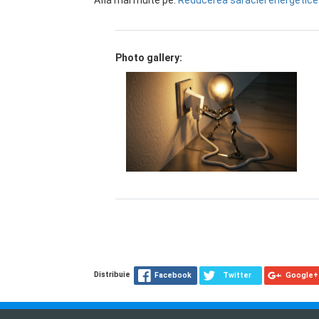
Află mai multe pe:
Reducerea sărăciei energetice
Photo gallery:
Distribuie
Facebook
Twitter
Google+