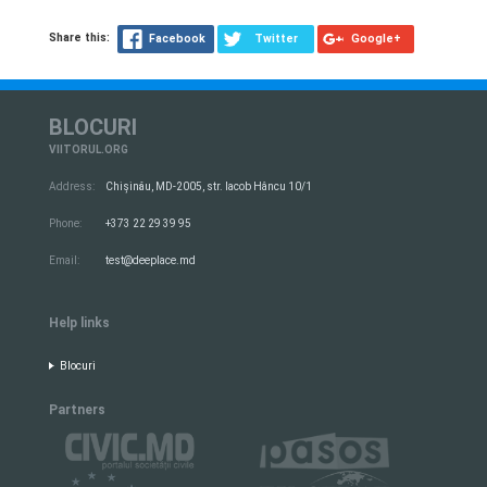
Share this:
Facebook
Twitter
Google+
BLOCURI
VIITORUL.ORG
Address:
Chișinău, MD-2005, str. Iacob Hâncu 10/1
Phone:
+373 22 29 39 95
Email:
test@deeplace.md
Help links
Blocuri
Partners