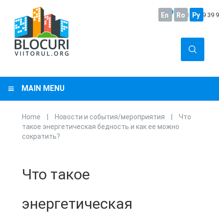
En
+373
Ro
22 29 39 
Ру
MAIN MENU
Home
|
Новости и события/мероприятия
|
Что
You are here
такое энергетическая бедность и как ее можно
сократить?
Что такое
энергетическая